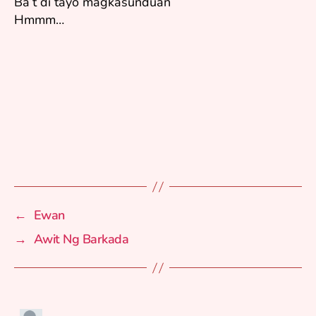
Ba’t di tayo magkasunduan
Hmmm…
←
Ewan
→
Awit Ng Barkada