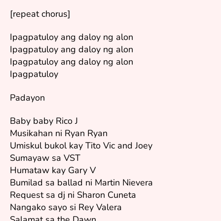
[repeat chorus]
Ipagpatuloy ang daloy ng alon
Ipagpatuloy ang daloy ng alon
Ipagpatuloy ang daloy ng alon
Ipagpatuloy
Padayon
Baby baby Rico J
Musikahan ni Ryan Ryan
Umiskul bukol kay Tito Vic and Joey
Sumayaw sa VST
Humataw kay Gary V
Bumilad sa ballad ni Martin Nievera
Request sa dj ni Sharon Cuneta
Nangako sayo si Rey Valera
Salamat sa the Dawn