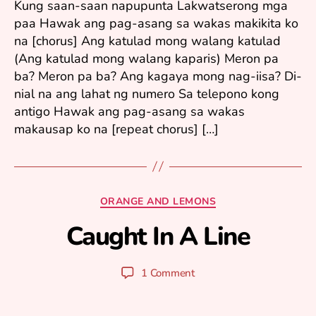
Kung saan-saan napupunta Lakwatserong mga
0
paa Hawak ang pag-asang sa wakas makikita ko
0
na [chorus] Ang katulad mong walang katulad
7
(Ang katulad mong walang kaparis) Meron pa
ba? Meron pa ba? Ang kagaya mong nag-iisa? Di-
nial na ang lahat ng numero Sa telepono kong
antigo Hawak ang pag-asang sa wakas
makausap ko na [repeat chorus] […]
N
o
Categories
ORANGE AND LEMONS
v
e
Caught In A Line
B
m
y
b
y
er
Post
Post
1 Comment
u
1
author
date
ri
1,
2