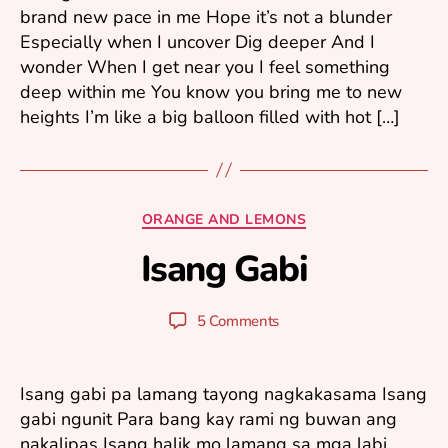
0
brand new pace in me Hope it’s not a blunder
5
Especially when I uncover Dig deeper And I
wonder When I get near you I feel something
deep within me You know you bring me to new
heights I’m like a big balloon filled with hot […]
O
ct
Categories
ORANGE AND LEMONS
o
Isang Gabi
b
B
e
y
r
y
Post
Post
5 Comments
4
u
author
date
,
ri
2
0
Isang gabi pa lamang tayong nagkakasama Isang
0
gabi ngunit Para bang kay rami ng buwan ang
5
nakalipas Isang halik mo lamang sa mga labi