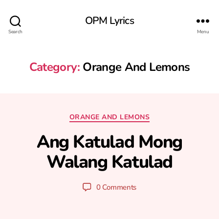
OPM Lyrics
Search
Menu
Category:
Orange And Lemons
Categories
ORANGE AND LEMONS
A
u
Ang Katulad Mong
g
u
Walang Katulad
B
s
y
t
y
2
Post
Post
0 Comments
u
8
author
date
ri
,
2