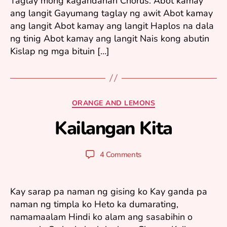
Taglay mong kagandahan Chorus: Abot kamay
ang langit Gayumang taglay ng awit Abot kamay
ang langit Abot kamay ang langit Haplos na dala
ng tinig Abot kamay ang langit Nais kong abutin
Kislap ng mga bituin […]
O
ct
Categories
ORANGE AND LEMONS
o
Kailangan Kita
b
B
e
y
r
y
Post
Post
4 Comments
8
u
author
date
,
ri
2
0
Kay sarap pa naman ng gising ko Kay ganda pa
0
naman ng timpla ko Heto ka dumarating,
5
namamaalam Hindi ko alam ang sasabihin o