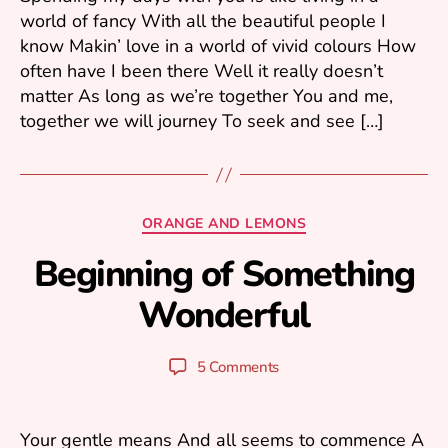
0
world of fancy With all the beautiful people I
5
know Makin’ love in a world of vivid colours How
often have I been there Well it really doesn’t
matter As long as we’re together You and me,
together we will journey To seek and see […]
Categories
ORANGE AND LEMONS
O
ct
Beginning of Something
o
Wonderful
b
B
e
y
r
y
Post
Post
5 Comments
5
u
author
date
,
ri
2
0
Your gentle means And all seems to commence A