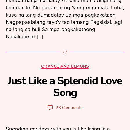
malapit nang mamatay At saka mo na diligin ang
libingan ko Ng pabango ng ‘yong mga mata Luha,
kusa na lang dumadaloy Sa mga pagkakataon
Nagpapaalalang tayo’y tao lamang Pagsisisi, lagi
na lang sa huli Sa mga pagkakataong
Nakakalimot […]
Categories
ORANGE AND LEMONS
O
ct
Just Like a Splendid Love
o
Song
b
B
e
y
r
y
Post
Post
23 Comments
6
u
author
date
,
ri
2
0
Spending my days with you Is like living in a