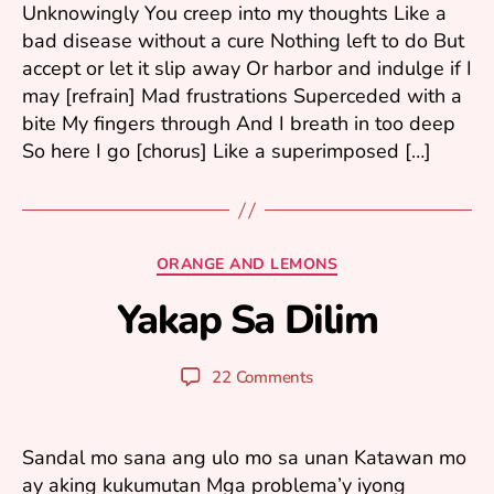
Unknowingly You creep into my thoughts Like a
0
bad disease without a cure Nothing left to do But
0
accept or let it slip away Or harbor and indulge if I
6
may [refrain] Mad frustrations Superceded with a
bite My fingers through And I breath in too deep
So here I go [chorus] Like a superimposed […]
S
e
Categories
ORANGE AND LEMONS
p
te
Yakap Sa Dilim
B
m
y
b
y
er
Post
Post
22 Comments
u
1
author
date
ri
9,
2
Sandal mo sana ang ulo mo sa unan Katawan mo
0
ay aking kukumutan Mga problema’y iyong
0