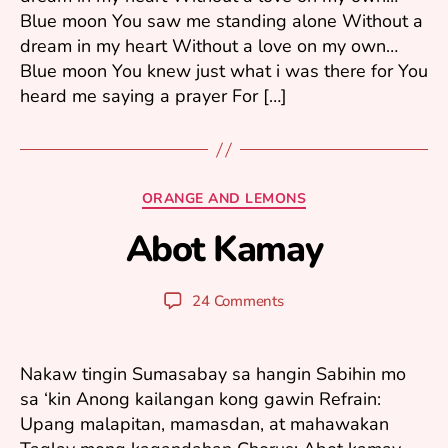
Blue moon You saw me standing alone Without a
6
dream in my heart Without a love on my own…
Blue moon You knew just what i was there for You
heard me saying a prayer For […]
D
e
Categories
ORANGE AND LEMONS
c
Abot Kamay
e
B
m
y
b
y
Post
Post
24 Comments
er
u
author
date
1,
ri
2
0
Nakaw tingin Sumasabay sa hangin Sabihin mo
0
sa ‘kin Anong kailangan kong gawin Refrain:
5
Upang malapitan, mamasdan, at mahawakan