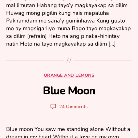
malilimutan Habang tayo’y magkayakap sa dilim
6
Huwag mong pigilin kung nais mapaluha
Pakiramdam mo sana’y guminhawa Kung gusto
mo ay magsigarilyo muna Bago tayo magkayakap
sa dilim [refrain] Heto na ang pinaka-hihintay
natin Heto na tayo magkayakap sa dilim […]
J
a
Categories
ORANGE AND LEMONS
n
u
Blue Moon
B
a
y
r
y
y
Post
Post
24 Comments
u
6
author
date
ri
,
2
Blue moon You saw me standing alone Without a
0
dream in my heart Without a love on my own…
0