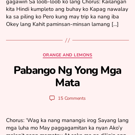
gagawin Sa loob-loob ko lang Chorus: Kailangan
kita Hindi kumpleto ang buhay ko Kapag nawalay
ka sa piling ko Pero kung may trip ka nang iba
Okey lang Kahit paminsan-minsan lamang […]
Categories
ORANGE AND LEMONS
O
ct
Pabango Ng Yong Mga
o
Mata
b
B
e
y
r
y
Post
Post
15 Comments
7
u
author
date
,
ri
2
0
Chorus: ‘Wag ka nang manangis irog Sayang lang
0
mga luha mo May paggagamitan ka nyan Ako’y
5