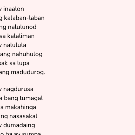
y inaalon
 kalaban-laban
ng nalulunod
sa kalaliman
y nalulula
ang nahuhulog
ak sa lupa
lang madudurog.
y nagdurusa
a bang tumagal
na makahinga
ang nasasakal
y dumadaing
o ba ay sumpa