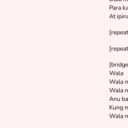
Para ka
At ipin
[repeat
[repea
[bridge
Wala
Wala 
Wala n
Anu ba
Kung m
Wala n