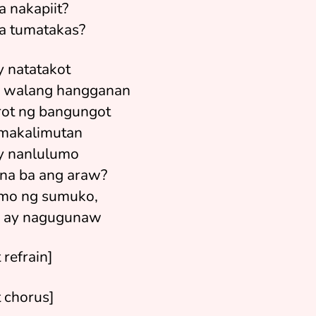
a nakapiit?
ka tumatakas?
y natatakot
 walang hangganan
rot ng bangungot
makalimutan
y nanlulumo
 na ba ang araw?
mo ng sumuko,
 ay nagugunaw
 refrain]
t chorus]