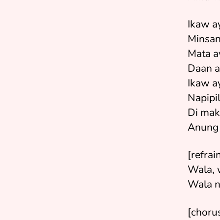
Ikaw a
Minsan
Mata a
Daan a
Ikaw a
Napipi
Di mak
Anung 
[refrai
Wala,
Wala n
[choru