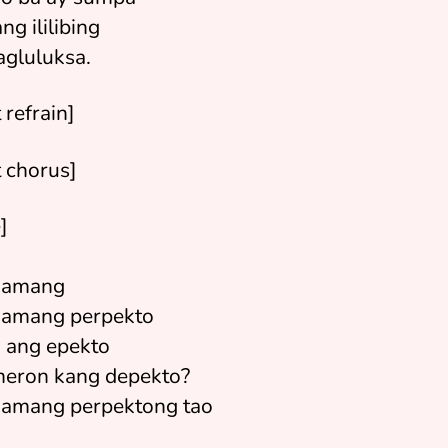
ng ililibing
agluluksa.
 refrain]
t chorus]
]
namang
amang perpekto
 ang epekto
eron kang depekto?
amang perpektong tao