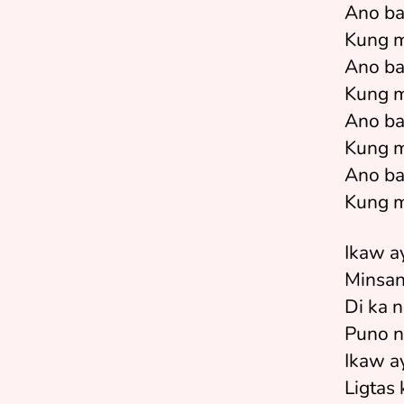
Ano ba
Kung m
Ano ba
Kung m
Ano ba
Kung m
Ano ba
Kung m
Ikaw a
Minsa
Di ka 
Puno n
Ikaw ay
Ligtas 