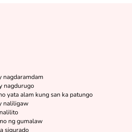
2
0
0
6
ay nagdaramdam
y nagdurugo
mo yata alam kung san ka patungo
y naliligaw
nalilito
mo ng gumalaw
ka sigurado