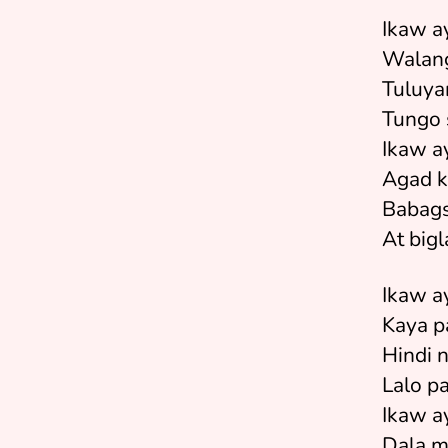
Ikaw a
Walang
Tuluya
Tungo 
Ikaw a
Agad k
Babags
At big
Ikaw a
Kaya p
Hindi 
Lalo p
Ikaw a
Dala m