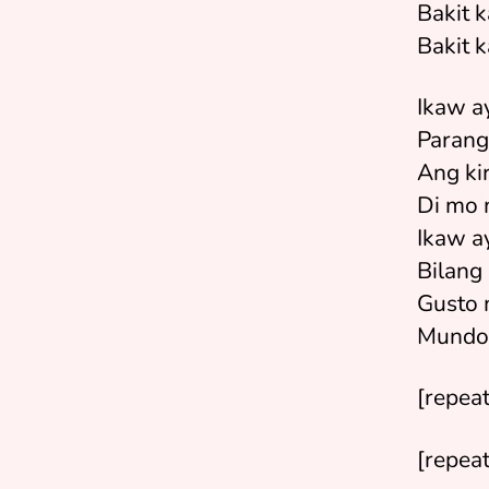
Bakit k
Bakit 
Ikaw a
Parang
Ang ki
Di mo 
Ikaw a
Bilang
Gusto 
Mundo
[repeat
[repea