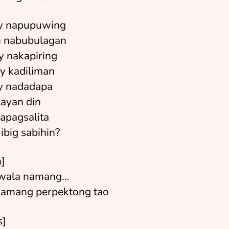
y napupuwing
 nabubulagan
y nakapiring
y kadiliman
y nadadapa
layan din
apagsalita
ibig sabihin?
n]
 wala namang…
amang perpektong tao
s]