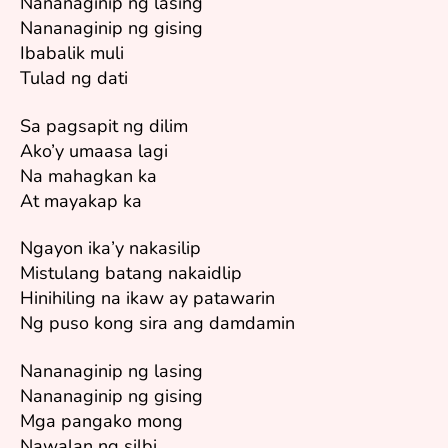
Nananaginip ng lasing
Nananaginip ng gising
Ibabalik muli
Tulad ng dati
Sa pagsapit ng dilim
Ako’y umaasa lagi
Na mahagkan ka
At mayakap ka
Ngayon ika’y nakasilip
Mistulang batang nakaidlip
Hinihiling na ikaw ay patawarin
Ng puso kong sira ang damdamin
Nananaginip ng lasing
Nananaginip ng gising
Mga pangako mong
Nawalan ng silbi