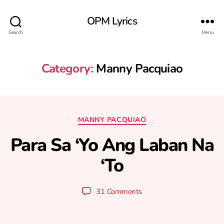
OPM Lyrics
Search
Menu
Category:
Manny Pacquiao
F
Categories
MANNY PACQUIAO
e
b
Para Sa ‘Yo Ang Laban Na
r
u
‘To
B
a
y
r
y
y
Post
Post
31 Comments
u
1
author
date
ri
3
,