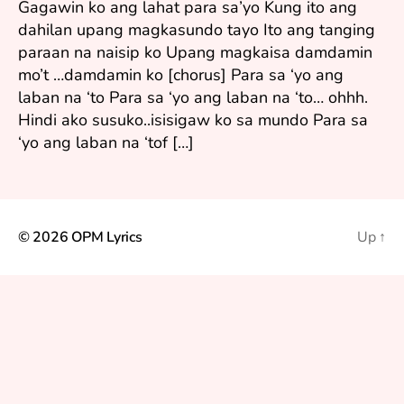
Gagawin ko ang lahat para sa’yo Kung ito ang
2
dahilan upang magkasundo tayo Ito ang tanging
0
paraan na naisip ko Upang magkaisa damdamin
0
6
mo’t …damdamin ko [chorus] Para sa ‘yo ang
laban na ‘to Para sa ‘yo ang laban na ‘to… ohhh.
Hindi ako susuko..isisigaw ko sa mundo Para sa
‘yo ang laban na ‘tof […]
© 2026
OPM Lyrics
Up
↑