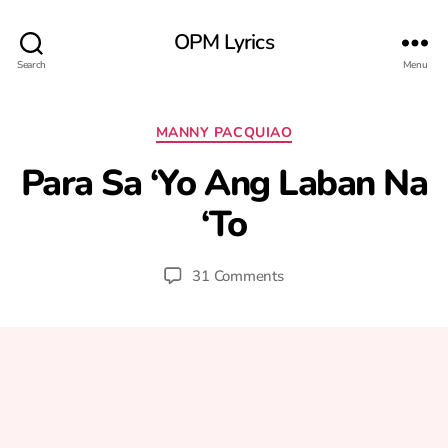
OPM Lyrics
Search
Menu
F
Categories
MANNY PACQUIAO
e
b
Para Sa ‘Yo Ang Laban Na
r
u
‘To
B
a
y
r
y
y
Post
Post
31 Comments
u
1
author
date
ri
3
,
2
0
0
6